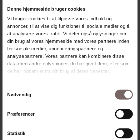
Denne hjemmeside bruger cookies
Vi bruger cookies til at tilpasse vores indhold og
annoncer, til at vise dig funktioner til sociale medier og til
Coaching af stressede eller pressede medarbejdere
at analysere vores trafik. Vi deler også oplysninger om
din brug af vores hjemmeside med vores partnere inden
Selv den bedste og mest stabile medarbejder kan vakle, når de
for sociale medier, annonceringspartnere og
møder modstand. Jeg oplever, at mennesker kommer utrolig hurtigt
analysepartnere. Vores partnere kan kombinere disse
på fode igen, når de ser, at deres tanker ikke er solide og at de har en
data med andre oplysninger, du har givet dem, eller som
stærk kerne indeni.
de har indsamlet fra din brug af deres tjenester.
Samtykkevalg
Læs mere om coaching af stressede
Nødvendig
medarbejdere
Præferencer
Statistik