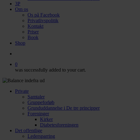
3P
Om os
Os på Facebook
Privatlivspolitik
Kontakt
Priser
Book
Shop
search
0
was successfully added to your cart.
Private
Samtaler
Gruppeforløb
Grunduddannelse i De tre principper
Foreninger
Kirker
Diabetesforeningen
Det offentlige
Ledersparring