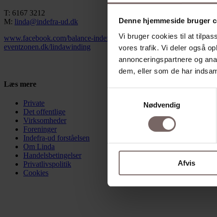
T: 6167 3212
Denne hjemmeside bruger c
M:
linda@indefra-ud.dk
Vi bruger cookies til at tilpas
www.facebook.com/balance-indefra-ud
eventzonen.dk/lindawinding
vores trafik. Vi deler også 
annonceringspartnere og anal
Fortryd din ordre
dem, eller som de har indsaml
Læs mere
Samtykkevalg
Private
Nødvendig
Det offentlige
Virksomheder
Foreninger
Indefra-ud forståelsen
Om Linda
Handelsbetingelser
Afvis
Privatlivspolitik
Cookies