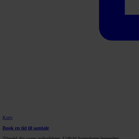
Kurv
Book en tid til samtale
Tilmeld dig vores nyhedsbrev. Udfyld formularen herunder: