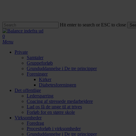
Skip
to
main
content
Hit enter to search or ESC to close
Sea
Close
Search
search
0
Menu
Private
Samtaler
Gruppeforløb
Grunduddannelse i De tre principper
Foreninger
Kirker
Diabetesforeningen
Det offentlige
Ledersparring
Coacing af stressede medarbejdere
Lad os få de unge til at trives
Forløb for en større skole
Virksomheder
Foredrag
Procesforløb i virksomheder
Grunduddannelse i De tre principper