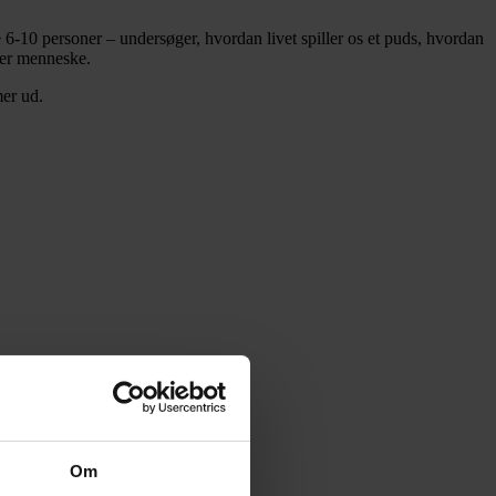
ke 6-10 personer – undersøger, hvordan livet spiller os et puds, hvordan
ller menneske.
mer ud.
Om