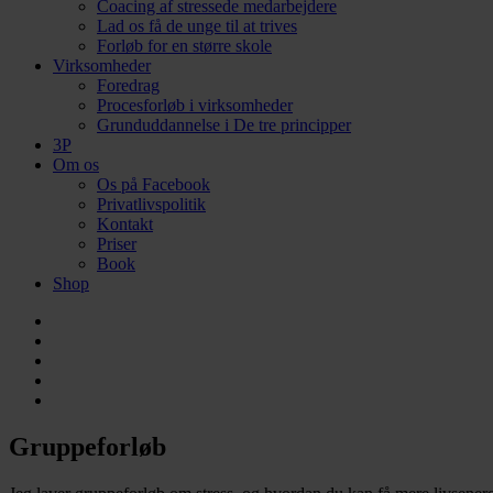
Coacing af stressede medarbejdere
Lad os få de unge til at trives
Forløb for en større skole
Virksomheder
Foredrag
Procesforløb i virksomheder
Grunduddannelse i De tre principper
3P
Om os
Os på Facebook
Privatlivspolitik
Kontakt
Priser
Book
Shop
facebook
linkedin
instagram
phone
email
Gruppeforløb