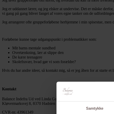
Jeg laver gruppeforløb om stress, og hvordan du kan få mere livsenergi,
Jeg er uddannet lærer, og jeg elsker at undervise. Det er måske derfor,
vi gang på gang bliver fanget af vores egne tanker om de udfordringer 
Jeg arrangerer ofte gruppeforløbene herhjemme i min spisestue, men d
Forløbene kunne tage udgangspunkt i problematikker som:
Mit barns mentale sundhed
Overtænkning, lær at slippe den
De kære teenagere
Skolefravær, hvad gør vi som forældre?
Hvis du har andre ideer, så kontakt mig, så er jeg åben for at starte et l
Kontakt
Balance Indefra Ud ved Linda Guldberg Winding
Kløvermarksvej 8, 8370 Hadsten
Samtykke
CVR-nr. 43961349