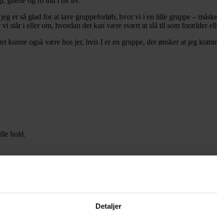
 glæde og ro ind i dit liv.
 jeg er så glad for at lave gruppeforløb, hvor vi i en lille gruppe – mås
vi står i eller om, hvordan det kan være svært at slå til som forælder e
et kunne også være hos jer, hvis I er en gruppe, der ønsker at jeg kom
ille hold.
Detaljer