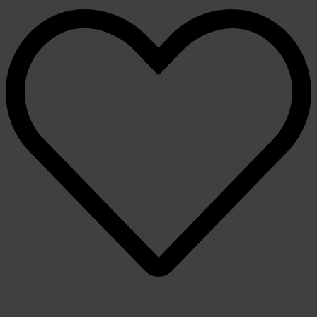
Share by Email
View Comments
likes
love