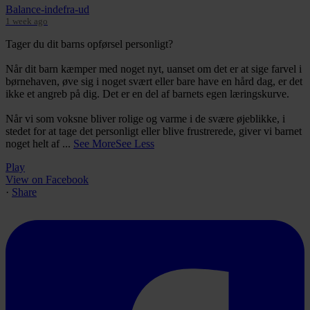
Balance-indefra-ud
1 week ago
Tager du dit barns opførsel personligt?
12
Shares:
6
Comments:
0
Når dit barn kæmper med noget nyt, uanset om det er at sige farvel i
børnehaven, øve sig i noget svært eller bare have en hård dag, er det
ikke et angreb på dig. Det er en del af barnets egen læringskurve.
Når vi som voksne bliver rolige og varme i de svære øjeblikke, i
stedet for at tage det personligt eller blive frustrerede, giver vi barnet
noget helt af
...
See More
See Less
View
Play
View on Facebook
·
Share