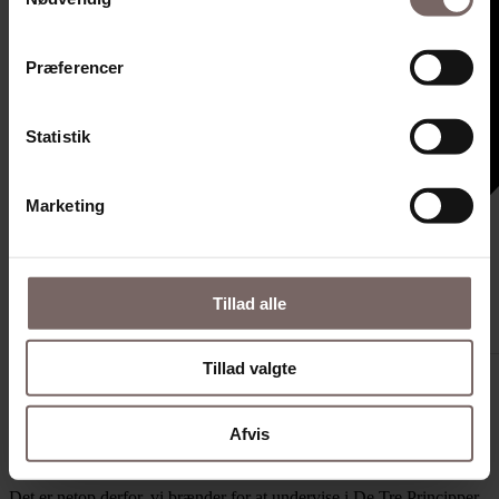
Præferencer
Statistik
Marketing
Tillad alle
19
Shares:
4
Comments:
0
Tillad valgte
Balance-indefra-ud
1 week ago
Afvis
Vi bliver både glade og taknemmelige, når tidligere deltagere
fortæller, hvordan 3P Grunduddannelsen har sat spor i deres liv
Det er netop derfor, vi brænder for at undervise i De Tre Principper.