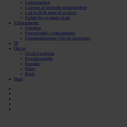
Ledersparring
Coacing af stressede medarbejdere
Lad os få de unge til at trives
Forløb for en større skole
Virksomheder
Foredrag
Procesforløb i virksomheder
Grunduddannelse i De tre principper
3P
Om os
Os på Facebook
Privatlivspolitik
Kontakt
Priser
Book
Shop
facebook
linkedin
instagram
phone
email