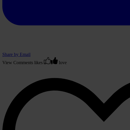
Share by Email
View Comments
likes
love