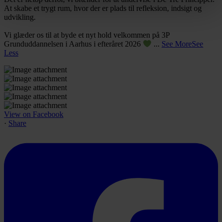
At skabe et trygt rum, hvor der er plads til refleksion, indsigt og
udvikling.
Vi glæder os til at byde et nyt hold velkommen på 3P
Grunduddannelsen i Aarhus i efteråret 2026
...
See More
See
Less
View
View
View
View
View
View on Facebook
·
Share