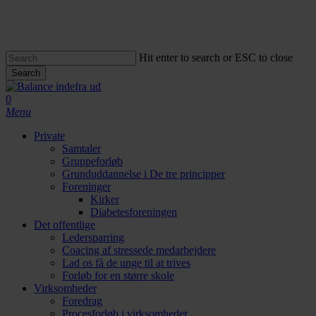
Skip
to
main
content
Hit enter to search or ESC to close
Search
Close
Search
search
0
Menu
Private
Samtaler
Gruppeforløb
Grunduddannelse i De tre principper
Foreninger
Kirker
Diabetesforeningen
Det offentlige
Ledersparring
Coacing af stressede medarbejdere
Lad os få de unge til at trives
Forløb for en større skole
Virksomheder
Foredrag
Procesforløb i virksomheder