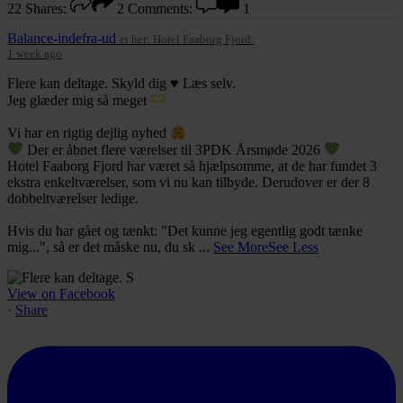
22
Shares:
2
Comments:
1
Balance-indefra-ud
er her: Hotel Faaborg Fjord.
1 week ago
Flere kan deltage. Skyld dig ♥️ Læs selv.
Jeg glæder mig så meget
Vi har en rigtig dejlig nyhed
Der er åbnet flere værelser til 3PDK Årsmøde 2026
Hotel Faaborg Fjord har været så hjælpsomme, at de har fundet 3
ekstra enkeltværelser, som vi nu kan tilbyde. Derudover er der 8
dobbeltværelser ledige.
Hvis du har gået og tænkt: "Det kunne jeg egentlig godt tænke
mig...", så er det måske nu, du sk
...
See More
See Less
View
View on Facebook
·
Share