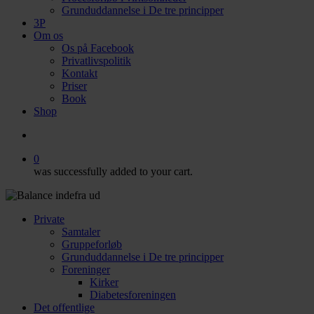
Grunduddannelse i De tre principper
3P
Om os
Os på Facebook
Privatlivspolitik
Kontakt
Priser
Book
Shop
search
0
was successfully added to your cart.
Private
Samtaler
Gruppeforløb
Grunduddannelse i De tre principper
Foreninger
Kirker
Diabetesforeningen
Det offentlige