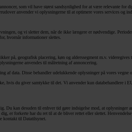
annoncer, som vil have størst sandsynlighed for at være relevante for dig
erudover anvender vi oplysningerne til at optimere vores services og in
ovgivningen, og vi sletter dem, når de ikke længere er nødvendige. Peri
or, hvornår informationer slettes.
kker på, geografisk placering, køn og alderssegment m.v. videregives ti
 Oplysningerne anvendes til målretning af annoncering.
ling af data. Disse behandler udelukkende oplysninger på vores vegne 
e, hvis du giver samtykke til det. Vi anvender kun databehandlere i EU e
dig. Du kan desuden til enhver tid gøre indsigelse mod, at oplysninger a
, er forkerte har du ret til at de bliver rettet eller slettet. Henvendel
 kontakt til Datatilsynet.