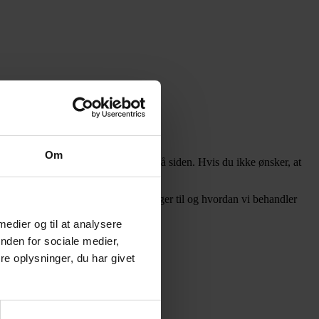
Om
 værdien af de annoncer, der vises på siden. Hvis du ikke ønsker, at
, hvad vi bruger indsamlede oplysninger til og hvordan vi behandler
 medier og til at analysere
nden for sociale medier,
e oplysninger, du har givet