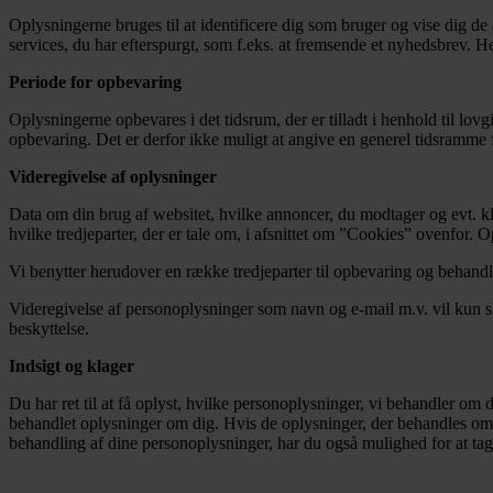
Oplysningerne bruges til at identificere dig som bruger og vise dig de 
services, du har efterspurgt, som f.eks. at fremsende et nyhedsbrev
. H
Periode for opbevaring
Oplysningerne opbevares i det tidsrum, der er tilladt i henhold til l
opbevaring. Det er derfor ikke muligt at angive en generel tidsramme f
Videregivelse af oplysninger
Data om din brug af websitet, hvilke annoncer, du modtager og evt. kli
hvilke tredjeparter, der er tale om, i afsnittet om ”Cookies” ovenfor.
Vi benytter herudover en række tredjeparter til opbevaring og behand
Videregivelse af personoplysninger som navn og e-mail m.v. vil kun sk
beskyttelse.
Indsigt og klager
Du har ret til at få oplyst, hvilke personoplysninger, vi behandler om 
behandlet oplysninger om dig. Hvis de oplysninger, der behandles om dig
behandling af dine personoplysninger, har du også mulighed for at tage