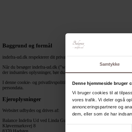
Baggrund og formål
indefra-ud.dk respekterer dit privatliv og indsamler derfor kun data
Samtykke
Når du besøger indefra-ud.dk (”websitet”) indsamles der oplysninger om
der indsamles oplysninger, bør du slette dine cookies og undlade vider
I denne cookie- og privatlivspolitik kan du læse nærmere om de inform
Denne hjemmeside bruger c
persondata.
Vi bruger cookies til at tilpas
Ejeroplysninger
vores trafik. Vi deler også 
annonceringspartnere og anal
Websitet udbydes og drives af:
dem, eller som de har indsaml
Balance Indefra Ud ved Linda Guldberg Winding
Kløvermarksvej 8
Samtykkevalg
8370 Hadsten