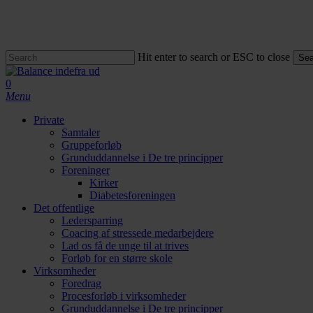
Skip
to
main
content
Hit enter to search or ESC to close
Sea
Close
Search
search
0
Menu
Private
Samtaler
Gruppeforløb
Grunduddannelse i De tre principper
Foreninger
Kirker
Diabetesforeningen
Det offentlige
Ledersparring
Coacing af stressede medarbejdere
Lad os få de unge til at trives
Forløb for en større skole
Virksomheder
Foredrag
Procesforløb i virksomheder
Grunduddannelse i De tre principper