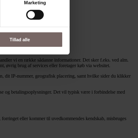
Marketing
Tillad alle
handler vi en række sådanne informationer. Det sker f.eks. ved alm.
t, øvrig brug af services eller foretager køb via websitet.
n, dit IP-nummer, geografisk placering, samt hvilke sider du klikker
se og betalingsoplysninger. Det vil typisk være i forbindelse med
rtabt, forringet eller kommer til uvedkommendes kendskab, misbruges