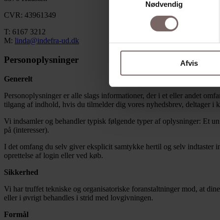
Nødvendig
CVR: 43961349
T: 6167 3212
M:
linda@indefra-ud.dk
Personoplysninger
Afvis
Generelt
Personoplysninger er alle slags informationer, der i et eller andet om
tilgang af indhold, hvis du tilmelder dig vores nyhedsbrev, deltager i k
Vi indsamler og behandler typisk følgende typer af oplysninger: Et uni
på (interesser).
I det omfang du selv giver eksplicit samtykke hertil og selv indtaste
oprettelse af login eller ved køb.
Sikkerhed
Vi har truffet tekniske og organisatoriske foranstaltninger mod, at din
eller i øvrigt behandles i strid med lovgivningen.
Formål