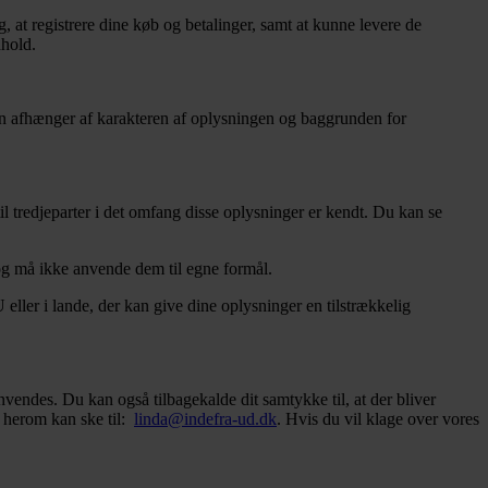
, at registrere dine køb og betalinger, samt at kunne levere de
dhold.
oden afhænger af karakteren af oplysningen og baggrunden for
l tredjeparter i det omfang disse oplysninger er kendt. Du kan se
og må ikke anvende dem til egne formål.
ller i lande, der kan give dine oplysninger en tilstrækkelig
nvendes. Du kan også tilbagekalde dit samtykke til, at der bliver
se herom kan ske til:
linda@indefra-ud.dk
. Hvis du vil klage over vores