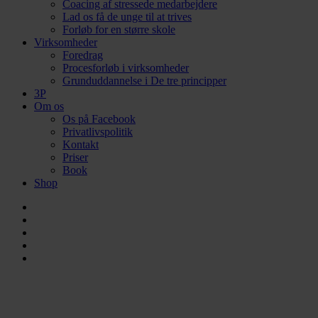
Coacing af stressede medarbejdere
Lad os få de unge til at trives
Forløb for en større skole
Virksomheder
Foredrag
Procesforløb i virksomheder
Grunduddannelse i De tre principper
3P
Om os
Os på Facebook
Privatlivspolitik
Kontakt
Priser
Book
Shop
facebook
linkedin
instagram
phone
email