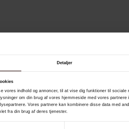
 om dig i overensstemmelse med gældende dansk lovgivning.
Detaljer
 dig, som bruges til at tilpasse og forbedre vores indhold og til at øge
e brug af websitet.
ationer vi indsamler, hvilke cookies vi benytter os af til indsamlingen
ookies
se vores indhold og annoncer, til at vise dig funktioner til sociale
oplysninger om din brug af vores hjemmeside med vores partnere i
ysepartnere. Vores partnere kan kombinere disse data med andr
et fra din brug af deres tjenester.