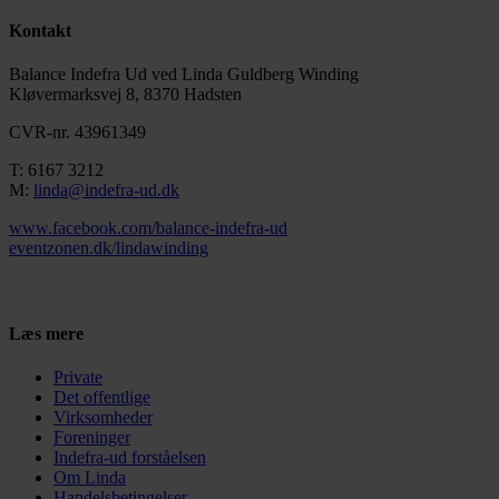
Kontakt
Balance Indefra Ud ved Linda Guldberg Winding
Kløvermarksvej 8, 8370 Hadsten
CVR-nr. 43961349
T: 6167 3212
M:
linda@indefra-ud.dk
www.facebook.com/balance-indefra-ud
eventzonen.dk/lindawinding
Fortryd din ordre
Læs mere
Private
Det offentlige
Virksomheder
Foreninger
Indefra-ud forståelsen
Om Linda
Handelsbetingelser