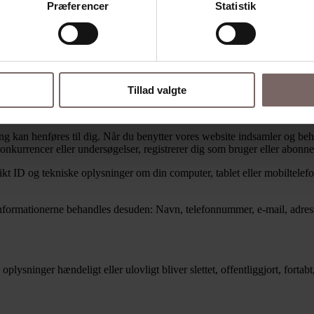
Præferencer
Statistik
Tillad valgte
fang kan henføres til dig. Når du benytter vores website indsamler og be
onkurrencer eller undersøgelser, registrerer dig som bruger eller abonnen
kt ID og tekniske oplysninger om din computer, tablet eller mobiltelefo
r informationerne behandles desuden: Navn, telefonnummer, e-mail, adres
e oplysninger hændeligt eller ulovligt bliver slettet, offentliggjort, fo