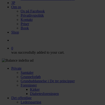
3P
Om os
Os på Facebook
Privatlivspolitik
Kontakt
Priser
Book
Shop
search
0
was successfully added to your cart.
Private
Samtaler
Gruppeforløb
Grunduddannelse i De tre principper
Foreninger
Kirker
Diabetesforeningen
Det offentlige
Ledersparring