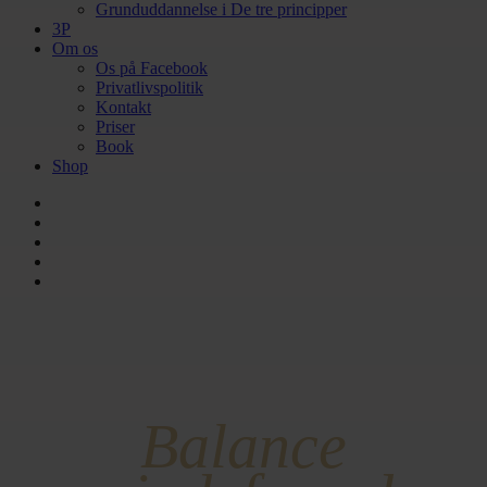
Grunduddannelse i De tre principper
3P
Om os
Os på Facebook
Privatlivspolitik
Kontakt
Priser
Book
Shop
facebook
linkedin
instagram
phone
email
Balance