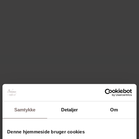
Samtykke
Detaljer
Om
Denne hjemmeside bruger cookies
Til private