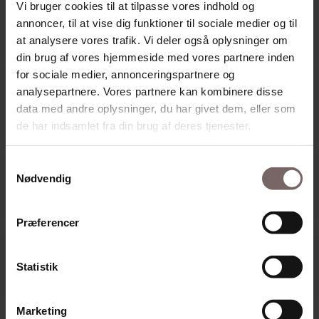
Vi bruger cookies til at tilpasse vores indhold og
Linda er 3P coach og har en-til-en samtaler, familieforløb,
annoncer, til at vise dig funktioner til sociale medier og til
gruppeforløb og online-forløb for private.
at analysere vores trafik. Vi deler også oplysninger om
Peter er også 3P-coach, og er begyndt at have samtaler med private
din brug af vores hjemmeside med vores partnere inden
her i 2026.
for sociale medier, annonceringspartnere og
Hos os kommer vi til at tale rigtigt meget om, hvad der skaber vores
analysepartnere. Vores partnere kan kombinere disse
virkelighed, og om hvad tanker og bevidsthed er. Vi kommer til
data med andre oplysninger, du har givet dem, eller som
gengæld ikke til at tale så meget om indholdet af de tanker, du har
og har haft, om dine oplevelser i barndommen osv. Det er ikke så
de har indsamlet fra din brug af deres tjenester.
brugbart, hvis du ønsker at få det bedre.
Gå til siden for private
Samtykkevalg
Nødvendig
Præferencer
Statistik
Marketing