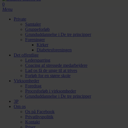
Search
search
0
Menu
Private
Samtaler
Gruppeforløb
Grunduddannelse i De tre principper
Foreninger
Kirker
Diabetesforeningen
Det offentlige
Ledersparring
Coacing af stressede medarbejdere
Lad os få de unge til at trives
Forløb for en større skole
Virksomheder
Foredrag
Procesforløb i virksomheder
Grunduddannelse i De tre principper
3P
Om os
Os på Facebook
Privatlivspolitik
Kontakt
Priser